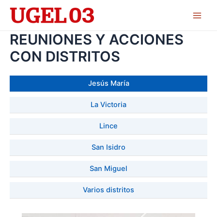
Skip
to
Main
content
REUNIONES Y ACCIONES
Men
CON DISTRITOS
Jesús María
La Victoria
Lince
San Isidro
San Miguel
Varios distritos